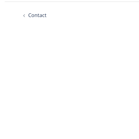
Bericht
Contact
navigatie